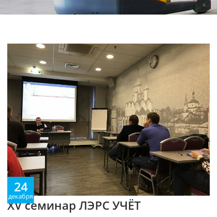
24
декабря
XV cеминар ЛЭРС УЧЁТ